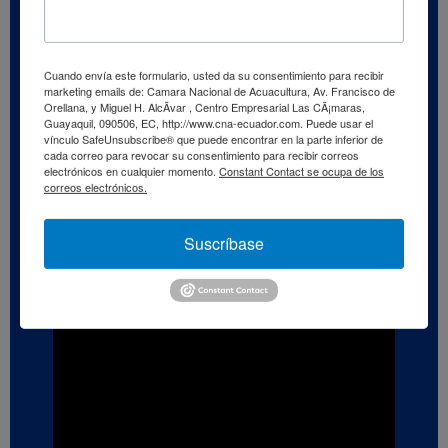
Cuando envía este formulario, usted da su consentimiento para recibir
marketing emails de: Camara Nacional de Acuacultura, Av. Francisco de
Orellana, y Miguel H. AlcÃ­var , Centro Empresarial Las CÃ¡maras,
Guayaquil, 090506, EC, http://www.cna-ecuador.com. Puede usar el
vínculo SafeUnsubscribe® que puede encontrar en la parte inferior de
cada correo para revocar su consentimiento para recibir correos
electrónicos en cualquier momento.
Constant Contact se ocupa de los
correos electrónicos.
Suscríbase